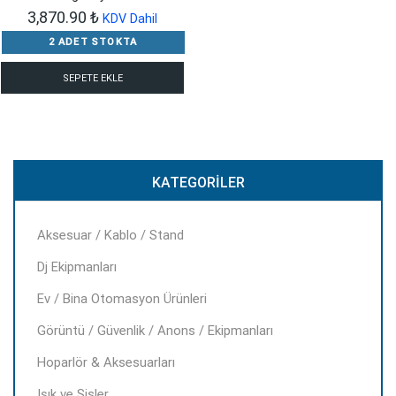
3,870.90
₺
KDV Dahil
2 ADET STOKTA
SEPETE EKLE
KATEGORILER
Aksesuar / Kablo / Stand
Dj Ekipmanları
Ev / Bina Otomasyon Ürünleri
Görüntü / Güvenlik / Anons / Ekipmanları
Hoparlör & Aksesuarları
Işık ve Sisler