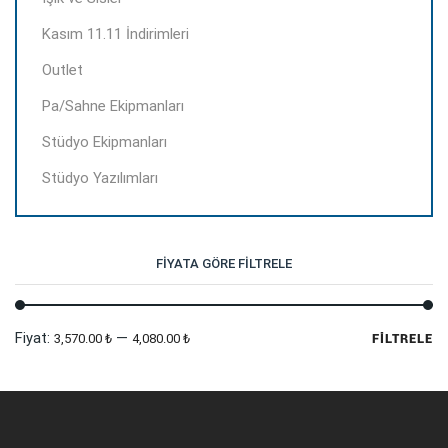
Kasım 11.11 İndirimleri
Outlet
Pa/Sahne Ekipmanları
Stüdyo Ekipmanları
Stüdyo Yazılımları
FIYATA GÖRE FILTRELE
En
En
Fiyat:
—
3,570.00 ₺
4,080.00 ₺
FILTRELE
dü
yü
fi
fi