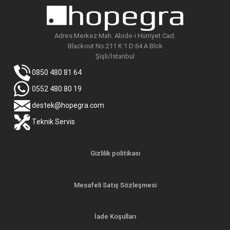
Adres:Merkez Mah. Abide-i Hürriyet Cad.
Blackout No:211 K:1 D:64 A Blok
Şişli/İstanbul
0850 480 81 64
0552 480 80 19
destek@hopegra.com
Teknik Servis
Gizlilik politikası
Mesafeli Satış Sözleşmesi
İade Koşulları