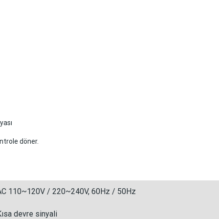
syası
ntrole döner.
AC 110~120V / 220~240V, 60Hz / 50Hz
Kısa devre sinyali