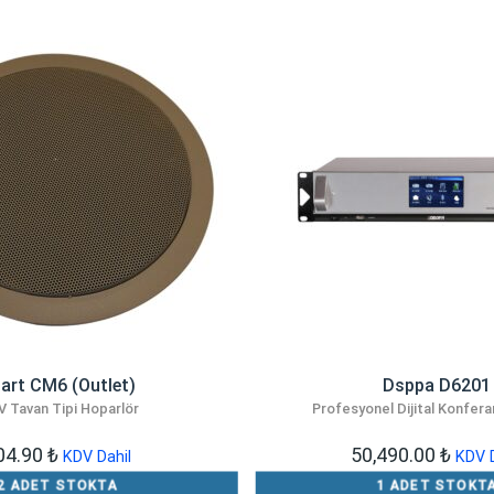
art CM6 (Outlet)
Dsppa D6201
V Tavan Tipi Hoparlör
Profesyonel Dijital Konfer
04.90
₺
50,490.00
₺
KDV Dahil
KDV D
2 ADET STOKTA
1 ADET STOKT