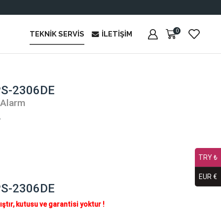
0
TEKNIK SERVIS
İLETIŞIM
PS-2306DE
 Alarm
₺
TRY ₺
EUR €
PS-2306DE
ıştır, kutusu ve garantisi yoktur !