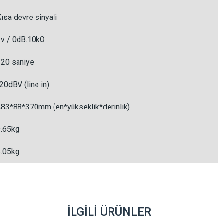
Kısa devre sinyali
1v / 0dB.10kΩ
120 saniye
-20dBV (line in)
483*88*370mm (en*yükseklik*derinlik)
9.65kg
6.05kg
İLGILI ÜRÜNLER