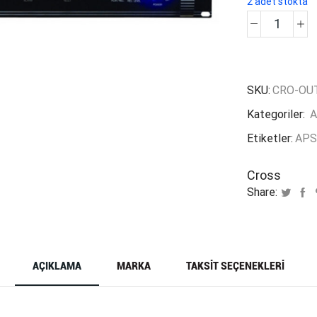
2 adet stokta
Cross
APS-
2306D
adet
SKU:
CRO-OUT
Kategoriler:
A
Etiketler:
APS
Cross
Share:
AÇIKLAMA
MARKA
TAKSIT SEÇENEKLERI