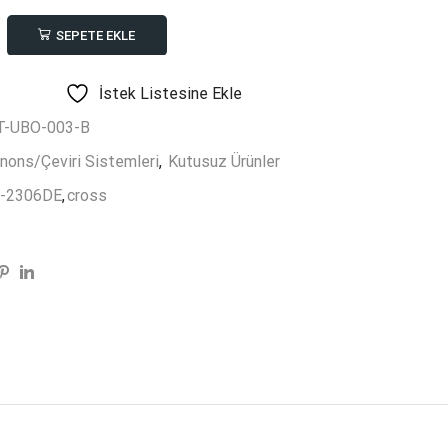
SEPETE EKLE
E
İstek Listesine Ekle
-UBO-003-B
nons/Çeviri Sistemleri
,
Kutusuz Ürünler
-2306DE
,
cross