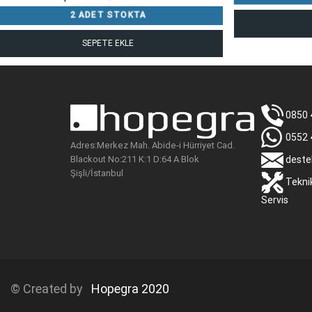
2 ADET STOKTA
SEPETE EKLE
0850 
0552 
Adres:Merkez Mah. Abide-i Hürriyet Cad.
Blackout No:211 K:1 D:64 A Blok
deste
Şişli/İstanbul
Tekni
Servis
© Created by
Hopegra 2020