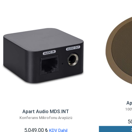
Ap
100
Apart Audio MDS.INT
Konferans Mikrofonu Arayüzü
5
5,049.00
₺
KDV Dahil