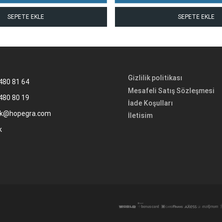
SEPETE EKLE
SEPETE EKLE
Gizlilik politikası
480 81 64
Mesafeli Satış Sözleşmesi
480 80 19
İade Koşulları
k@hopegra.com
İletisim
k