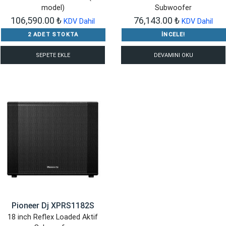
model)
Subwoofer
106,590.00
₺
76,143.00
₺
KDV Dahil
KDV Dahil
2 ADET STOKTA
İNCELE!
SEPETE EKLE
DEVAMINI OKU
Pioneer Dj XPRS1182S
18 inch Reflex Loaded Aktif