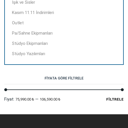
Işık ve Sisler
Kasım 11.11 İndirimleri
Outlet
Pa/Sahne Ekipmanları
Stüdyo Ekipmanları
Stüdyo Yazılımları
FIYATA GÖRE FILTRELE
En
En
Fiyat:
—
75,990.00 ₺
106,590.00 ₺
FILTRELE
dü
yü
fi
fi