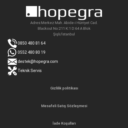
Adres:Merkez Mah. Abide-i Hürriyet Cad.
Blackout No:211 K:1 D:64 A Blok
Şişli/İstanbul
0850 480 81 64
0552 480 80 19
destek@hopegra.com
Teknik Servis
Gizlilik politikası
Mesafeli Satış Sözleşmesi
İade Koşulları