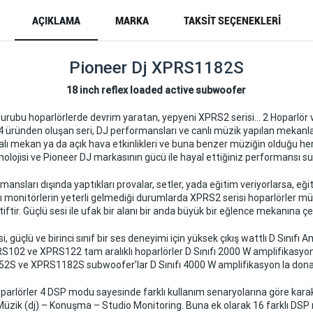
AÇIKLAMA
MARKA
TAKSIT SEÇENEKLERI
Pioneer Dj XPRS1182S
18 inch reflex loaded active subwoofer
gurubu hoparlörlerde devrim yaratan, yepyeni XPRS2 serisi… 2 Hoparlör 
 üründen oluşan seri, DJ performansları ve canlı müzik yapılan mekanl
alı mekan ya da açık hava etkinlikleri ve buna benzer müziğin olduğu he
nolojisi ve Pioneer DJ markasının gücü ile hayal ettiğiniz performansı su
rmansları dışında yaptıkları provalar, setler, yada eğitim veriyorlarsa, e
rı monitörlerin yeterli gelmediği durumlarda XPRS2 serisi hoparlörler 
iftir. Güçlü sesi ile ufak bir alanı bir anda büyük bir eğlence mekanına çev
, güçlü ve birinci sınıf bir ses deneyimi için yüksek çıkış wattlı D Sınıfı 
PRS102 ve XPRS122 tam aralıklı hoparlörler D Sınıfı 2000 W amplifikasyo
S ve XPRS1182S subwoofer’lar D Sınıfı 4000 W amplifikasyon la donat
parlörler 4 DSP modu sayesinde farklı kullanım senaryolarına göre karakte
Müzik (dj) – Konuşma – Studio Monitoring. Buna ek olarak 16 farklı DSP