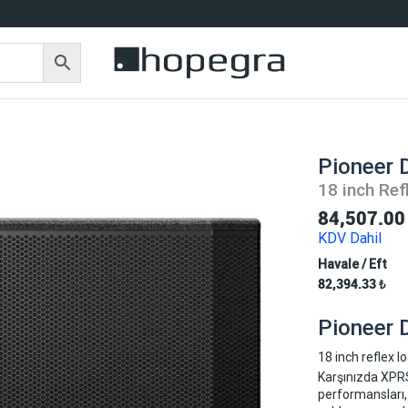
Pioneer
18 inch Re
84,507.0
KDV Dahil
Havale / Eft
82,394.33
₺
Pioneer
18 inch reflex 
Karşınızda XPR
performansları, 