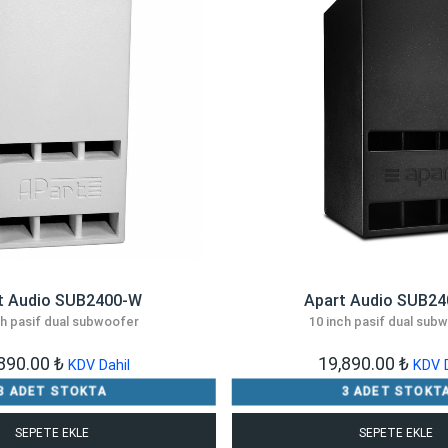
t Audio SUB2400-W
Apart Audio SUB24
ch pasif dual subwoofer
10 inch pasif dual sub
,890.00
₺
19,890.00
₺
KDV Dahil
KDV D
8 ADET STOKTA
3 ADET STOKT
SEPETE EKLE
SEPETE EKLE