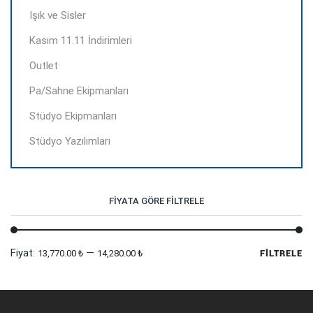
Işık ve Sisler
Kasım 11.11 İndirimleri
Outlet
Pa/Sahne Ekipmanları
Stüdyo Ekipmanları
Stüdyo Yazılımları
FIYATA GÖRE FILTRELE
En
En
Fiyat:
—
13,770.00 ₺
14,280.00 ₺
FILTRELE
dü
yü
fi
fi