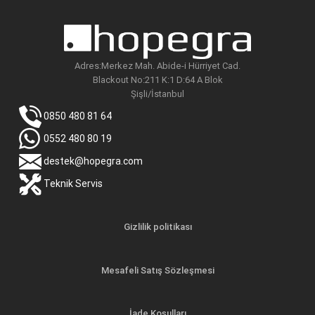
Adres:Merkez Mah. Abide-i Hürriyet Cad.
Blackout No:211 K:1 D:64 A Blok
Şişli/İstanbul
0850 480 81 64
0552 480 80 19
destek@hopegra.com
Teknik Servis
Gizlilik politikası
Mesafeli Satış Sözleşmesi
İade Koşulları