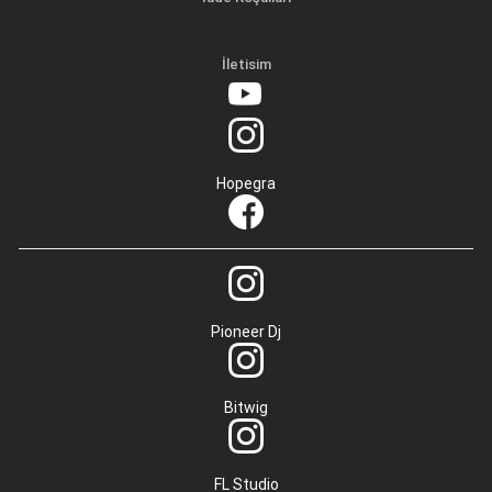
İletisim
Hopegra
Pioneer Dj
Bitwig
FL Studio