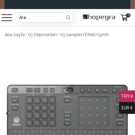
0
Ana Sayfa
Dj Ekipmanları
Dj Sampler/Efekt/Synth
TRY ₺
EUR €