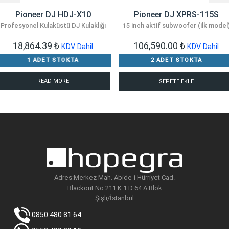
Pioneer DJ HDJ-X10
Pioneer DJ XPRS-115S
Profesyonel Kulaküstü DJ Kulaklığı
15 inch aktif subwoofer (ilk model
18,864.39
₺
106,590.00
₺
KDV Dahil
KDV Dahil
1 ADET STOKTA
2 ADET STOKTA
Bu
READ MORE
SEPETE EKLE
ürünün
birden
fazla
varyasyonu
var.
Seçenekler
ürün
Adres:Merkez Mah. Abide-i Hürriyet Cad.
Blackout No:211 K:1 D:64 A Blok
sayfasından
Şişli/İstanbul
seçilebilir
0850 480 81 64