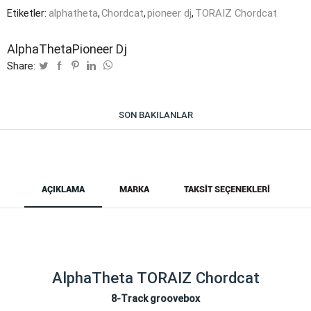
Etiketler:
alphatheta
,
Chordcat
,
pioneer dj
,
TORAIZ Chordcat
AlphaTheta
Pioneer Dj
Share:
SON BAKILANLAR
AÇIKLAMA
MARKA
TAKSIT SEÇENEKLERI
AlphaTheta TORAIZ Chordcat
8-Track groovebox