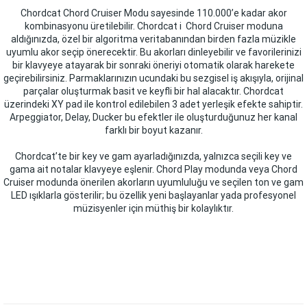
Chordcat Chord Cruiser Modu sayesinde 110.000’e kadar akor
kombinasyonu üretilebilir. Chordcat i Chord Cruiser moduna
aldığınızda, özel bir algoritma veritabanından birden fazla müzikle
uyumlu akor seçip önerecektir. Bu akorları dinleyebilir ve favorilerinizi
bir klavyeye atayarak bir sonraki öneriyi otomatik olarak harekete
geçirebilirsiniz. Parmaklarınızın ucundaki bu sezgisel iş akışıyla, orijinal
parçalar oluşturmak basit ve keyfli bir hal alacaktır. Chordcat
üzerindeki XY pad ile kontrol edilebilen 3 adet yerleşik efekte sahiptir.
Arpeggiator, Delay, Ducker bu efektler ile oluşturduğunuz her kanal
farklı bir boyut kazanır.
Chordcat’te bir key ve gam ayarladığınızda, yalnızca seçili key ve
gama ait notalar klavyeye eşlenir. Chord Play modunda veya Chord
Cruiser modunda önerilen akorların uyumluluğu ve seçilen ton ve gam
LED ışıklarla gösterilir; bu özellik yeni başlayanlar yada profesyonel
müzisyenler için müthiş bir kolaylıktır.