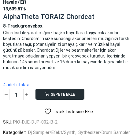
Havale / Eft
13,639.57
₺
AlphaTheta TORAIZ Chordcat
8-Track groovebox
Chordcat ile yaratıcılığınız başka boyutlara taşıyacak akorları
keşfedin. Chordcat’in size sunacağı akor önerileri müziğinizi farklı
boyutlara taşır, potansiyelinizi ortaya çıkarır ve müzikal hayal
gücünüzü besler. Chordcat Dj ler ve beatmaker’lar için akor
yaratmaya odaklanan yepyeni bir groovebox türüdür. İçerisinde
bulunan 145 sound preset ve 16 drum kit sayesinde taşinabilir bir
müzik üretim istasyonudur.
4 adet stokta
SEPETE EKLE
AlphaTheta
TORAIZ
İstek Listesine Ekle
Chordcat
adet
SKU:
PIO-DJE-DJP-002-B-2
Kategoriler:
Dj Sampler/Efekt/Synth
,
Sythesizer/Drum Sampler