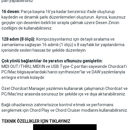
pan yapabilirsiniz.
16 desen:
Parça başına 16’ya kadar benzersiz ifade oluşturup
kaydedin ve dinamik şarkı düzenlemeleri oluşturun. Ayrıca, kusursuz
geçişler için desenleri belirli bir sırayla çalmak üzere Desen Zinciri
özelliğini de kullanabilirsiniz.
128 adım (8 ölçü):
Kompozisyonlarınız için detaylı sıralama ve
zamanlama sağlayan 16 adımlı (1 ölçü) x 8 sayfalık bir yapılandırma
içerisinde sesleri hassas bir şekilde düzenleyin.
Çok yönlü bağlantılar ile yaratıcı ufkunuzu genişletin:
MIDI OUT/THRU, MIDI IN ve USB Type-C portları sayesinde Chordcat’i
PC/Mac bilgisayarlardaki harici synthesizer’lar ve DAW yazılımlarıyla
entegre etmek kolaydır.
Özel Chordcat Manager yazılımını kullanarak çalışmanızı Chordcat ve
PC/Mac’iniz arasında sorunsuz bir şekilde içe ve dışa aktarabilirsiniz.
Bağlı cihazlarınızı zahmetsizce kontrol etmek ve performans
sergilemek için Chord Play ve Chord Cruiser modlarını kullanabilirsiniz.
TEKNİK ÖZELLİKLER İÇİN TIKLAYINIZ