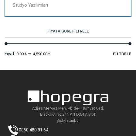
Stüdyo Yazılımları
FIYATA GÖRE FILTRELE
En
En
Fiyat:
—
0.00 ₺
4,590.00 ₺
FILTRELE
dü
yü
fi
fi
Adres:Merkez Mah. Abide-i Hürriyet Cad.
Blackout No:211 K:1 D:64 A Blok
Şişli/İstanbul
0850 480 81 64