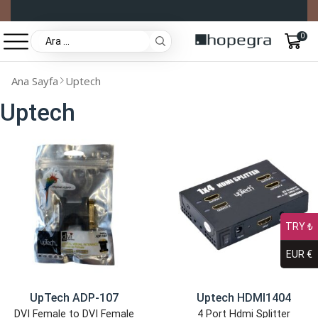
0
Ana Sayfa
Uptech
Uptech
TRY ₺
EUR €
UpTech ADP-107
Uptech HDMI1404
DVI Female to DVI Female
4 Port Hdmi Splitter