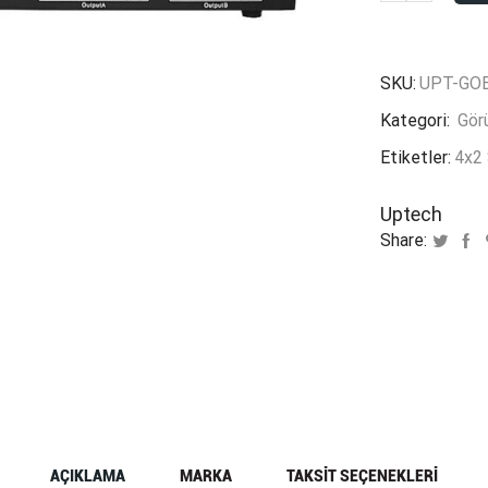
4x2
Splitter
adet
SKU:
UPT-GOE
Kategori:
Görü
Etiketler:
4x2 
Uptech
Share:
AÇIKLAMA
MARKA
TAKSIT SEÇENEKLERI