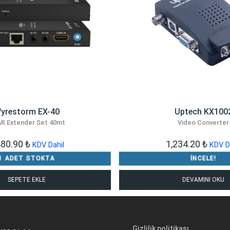
yrestorm EX-40
Uptech KX100
I Extender Set 40mt
Video Converter
480.90
₺
1,234.20
₺
KDV Dahil
KDV D
1 ADET STOKTA
İNCELE!
SEPETE EKLE
DEVAMINI OKU
Gizlilik politikası