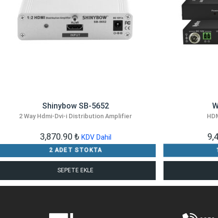
Shinybow SB-5652
W
2 Way Hdmi-Dvi-i Distribution Amplifier
HDM
3,870.90
₺
9,
KDV Dahil
2 ADET STOKTA
SEPETE EKLE