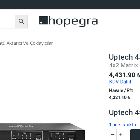
tü Aktarıcı Ve Çoklayıcılar
Uptech 4×
4x2 Matrix 
4,431.90
KDV Dahil
Havale / Eft
4,321.10
₺
Uptech 4×
1 adet stokta
Uptech