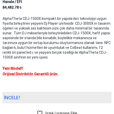
Havale / Eft
84,482.78
₺
AlphaTheta CDJ-1500X kompakt bir yapıda ileri teknolojiyi uygun
fiyatla birleştiren yepyeni Dj Player ünitesidir. CDJ-3000X in tasarım
öğeleri ve yüksek ses kalitesini size çok daha minimal bir tasarımla
sunar. Tüm DJ mikserleriyle birleştirilebilen CDJ-1500X, hafif yapısı
sayesinde bir standa bile konabilir, böylelikle mekanınıza ve
tarzınıza uygun bir setup kurulumu oluşturmanıza olanak tanır. NFC
bağlantı, bulut hizmetleri ile uyumluluk ve CoBeat kullanımı, 12
renkli ön panel led i, ve yepyeni birçok özelliği ile AlphaTheta CDJ-
1500X sınıfının en yeni üyesi.
Yeni Model!!
Orijinal Distribitör Garantili ürün.
İNCELE!
İstek Listesine Ekle