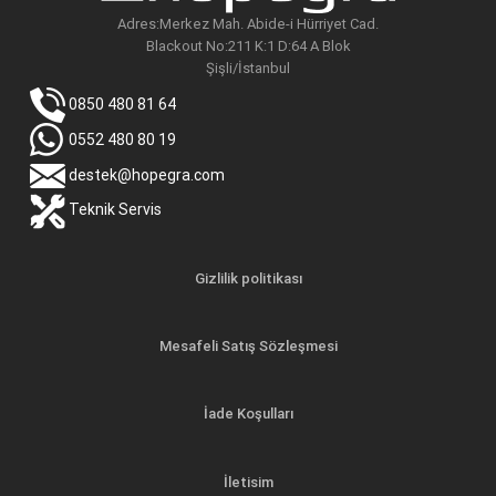
Adres:Merkez Mah. Abide-i Hürriyet Cad.
Blackout No:211 K:1 D:64 A Blok
Şişli/İstanbul
0850 480 81 64
0552 480 80 19
destek@hopegra.com
Teknik Servis
Gizlilik politikası
Mesafeli Satış Sözleşmesi
İade Koşulları
İletisim