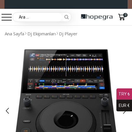
0
Ana Sayfa
Dj Ekipmanları
Dj Player
TRY ₺
EUR €