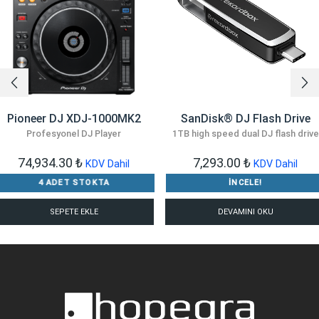
Pioneer DJ XDJ-1000MK2
SanDisk® DJ Flash Drive
Profesyonel DJ Player
1TB high speed dual DJ flash drive
74,934.30
₺
7,293.00
₺
KDV Dahil
KDV Dahil
4 ADET STOKTA
İNCELE!
SEPETE EKLE
DEVAMINI OKU