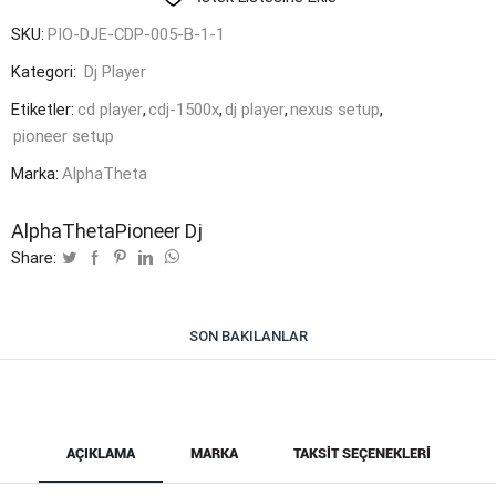
SKU:
PIO-DJE-CDP-005-B-1-1
Kategori:
Dj Player
Etiketler:
cd player
,
cdj-1500x
,
dj player
,
nexus setup
,
pioneer setup
Marka:
AlphaTheta
AlphaTheta
Pioneer Dj
Share:
SON BAKILANLAR
AÇIKLAMA
MARKA
TAKSIT SEÇENEKLERI