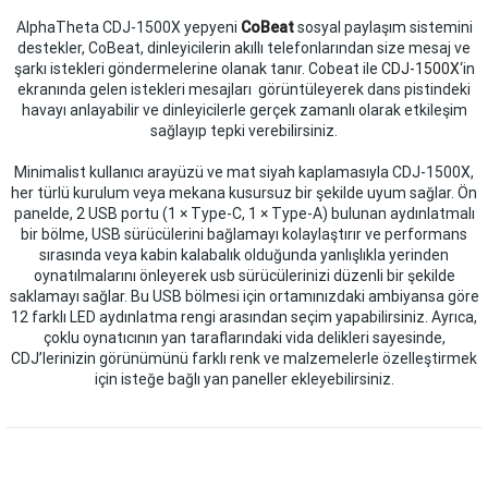
AlphaTheta CDJ-1500X yepyeni
CoBeat
sosyal paylaşım sistemini
destekler, CoBeat, dinleyicilerin akıllı telefonlarından size mesaj ve
şarkı istekleri göndermelerine olanak tanır. Cobeat ile
CDJ-1500X
‘in
ekranında gelen istekleri mesajları görüntüleyerek dans pistindeki
havayı anlayabilir ve dinleyicilerle gerçek zamanlı olarak etkileşim
sağlayıp tepki verebilirsiniz.
Minimalist kullanıcı arayüzü ve mat siyah kaplamasıyla CDJ-1500X,
her türlü kurulum veya mekana kusursuz bir şekilde uyum sağlar. Ön
panelde, 2 USB portu (1 × Type-C, 1 × Type-A) bulunan aydınlatmalı
bir bölme, USB sürücülerini bağlamayı kolaylaştırır ve performans
sırasında veya kabin kalabalık olduğunda yanlışlıkla yerinden
oynatılmalarını önleyerek usb sürücülerinizi düzenli bir şekilde
saklamayı sağlar. Bu USB bölmesi için ortamınızdaki ambiyansa göre
12 farklı LED aydınlatma rengi arasından seçim yapabilirsiniz. Ayrıca,
çoklu oynatıcının yan taraflarındaki vida delikleri sayesinde,
CDJ’lerinizin görünümünü farklı renk ve malzemelerle özelleştirmek
için isteğe bağlı yan paneller ekleyebilirsiniz.