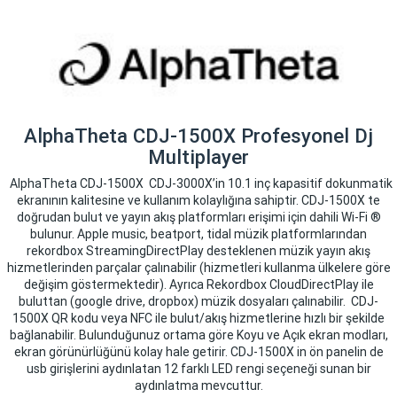
AlphaTheta CDJ-1500X Profesyonel Dj
Multiplayer
AlphaTheta CDJ-1500X CDJ-3000X’in 10.1 inç kapasitif dokunmatik
ekranının kalitesine ve kullanım kolaylığına sahiptir. CDJ-1500X te
doğrudan bulut ve yayın akış platformları erişimi için dahili Wi-Fi ®
bulunur. Apple music, beatport, tidal müzik platformlarından
rekordbox StreamingDirectPlay desteklenen müzik yayın akış
hizmetlerinden parçalar çalınabilir (hizmetleri kullanma ülkelere göre
değişim göstermektedir). Ayrıca Rekordbox CloudDirectPlay ile
buluttan (google drive, dropbox) müzik dosyaları çalınabilir. CDJ-
1500X QR kodu veya NFC ile bulut/akış hizmetlerine hızlı bir şekilde
bağlanabilir. Bulunduğunuz ortama göre Koyu ve Açık ekran modları,
ekran görünürlüğünü kolay hale getirir. CDJ-1500X in ön panelin de
usb girişlerini aydınlatan 12 farklı LED rengi seçeneği sunan bir
aydınlatma mevcuttur.