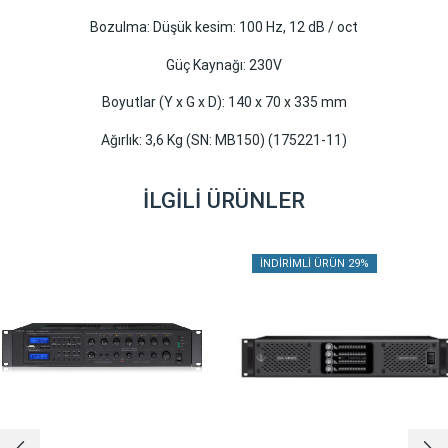
Bozulma: Düşük kesim: 100 Hz, 12 dB / oct
Güç Kaynağı: 230V
Boyutlar (Y x G x D): 140 x 70 x 335 mm
Ağırlık: 3,6 Kg (SN: MB150) (175221-11)
İLGILI ÜRÜNLER
İNDIRIMLI ÜRÜN 29%