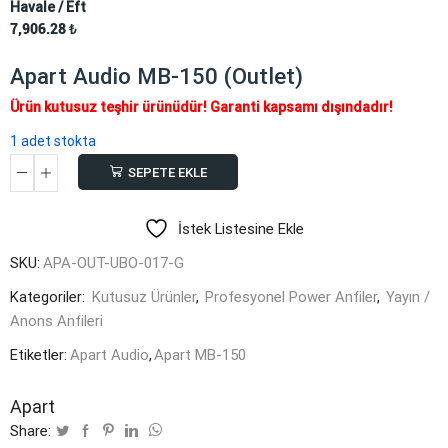
Havale / Eft
7,906.28
₺
Apart Audio MB-150 (Outlet)
Ürün kutusuz teşhir ürünüdür! Garanti kapsamı dışındadır!
1 adet stokta
SEPETE EKLE
Apart
Audio
İstek Listesine Ekle
MB-
150
SKU:
APA-OUT-UBO-017-G
(Outlet)
Kategoriler:
Kutusuz Ürünler
,
Profesyonel Power Anfiler
,
Yayın /
adet
Anons Anfileri
Etiketler:
Apart Audio
,
Apart MB-150
Apart
Share: