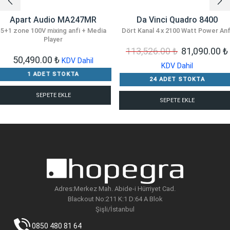
Apart Audio MA247MR
Da Vinci Quadro 8400
5+1 zone 100V mixing anfi + Media
Dört Kanal 4 x 2100 Watt Power Anf
Player
Orijinal
113,526.00
₺
81,090.00
₺
50,490.00
₺
KDV Dahil
fiyat:
KDV Dahil
1 ADET STOKTA
113,526.00 ₺
24 ADET STOKTA
SEPETE EKLE
SEPETE EKLE
Adres:Merkez Mah. Abide-i Hürriyet Cad.
Blackout No:211 K:1 D:64 A Blok
Şişli/İstanbul
0850 480 81 64