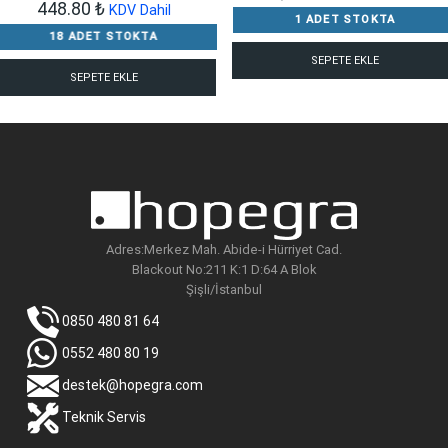
448.80
₺
KDV Dahil
1 ADET STOKTA
18 ADET STOKTA
SEPETE EKLE
SEPETE EKLE
Adres:Merkez Mah. Abide-i Hürriyet Cad.
Blackout No:211 K:1 D:64 A Blok
Şişli/İstanbul
0850 480 81 64
0552 480 80 19
destek@hopegra.com
Teknik Servis