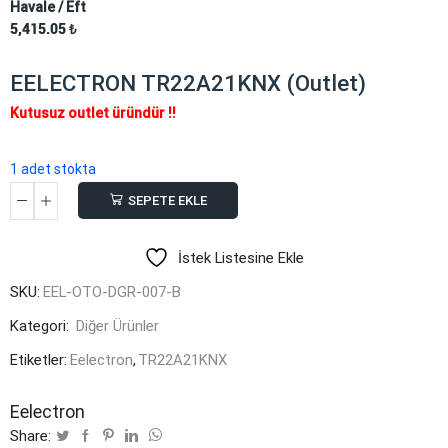
Havale / Eft
5,415.05
₺
EELECTRON TR22A21KNX (Outlet)
Kutusuz outlet üründür !!
1 adet stokta
SEPETE EKLE
EELECTRON
TR22A21KNX
İstek Listesine Ekle
(Outlet)
adet
SKU:
EEL-OTO-DGR-007-B
Kategori:
Diğer Ürünler
Etiketler:
Eelectron
,
TR22A21KNX
Eelectron
Share: