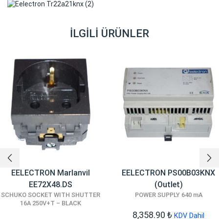
İLGILI ÜRÜNLER
EELECTRON Marlanvil
EELECTRON PS00B03KNX
EE72X48.DS
(Outlet)
SCHUKO SOCKET WITH SHUTTER
POWER SUPPLY 640 mA
16A 250V+T – BLACK
8,358.90
₺
KDV Dahil