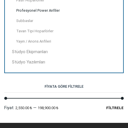
Pasif Hoparlörler
Profesyonel Power Anfiler
Subbaslar
Tavan Tipi Hoparlörler
Yayın / Anons Anfileri
Stüdyo Ekipmanları
Stüdyo Yazılımları
FIYATA GÖRE FILTRELE
En
En
Fiyat:
—
2,550.00 ₺
198,900.00 ₺
FILTRELE
dü
yü
fi
fi