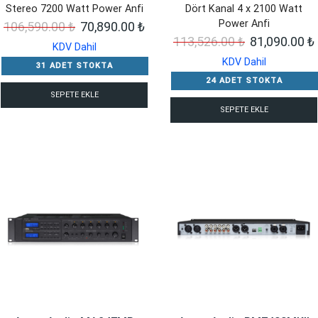
Stereo 7200 Watt Power Anfi
Dört Kanal 4 x 2100 Watt
Power Anfi
Orijinal
Şu
106,590.00
₺
70,890.00
₺
Orijinal
113,526.00
₺
81,090.00
₺
fiyat:
andaki
KDV Dahil
fiyat:
KDV Dahil
106,590.00 ₺.
fiyat:
31 ADET STOKTA
113,526.00 ₺
70,890.00 ₺.
24 ADET STOKTA
SEPETE EKLE
SEPETE EKLE