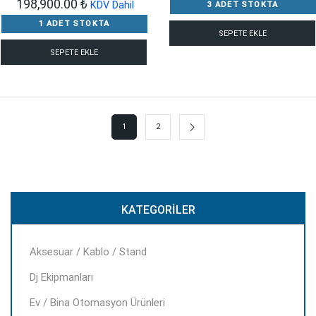
Orijinal
Şu
198,900.00
₺
KDV Dahil
3 ADET STOKTA
fiyat:
andaki
1 ADET STOKTA
SEPETE EKLE
397,800.00 ₺.
fiyat:
SEPETE EKLE
198,900.00 ₺.
1
2
KATEGORILER
Aksesuar / Kablo / Stand
Dj Ekipmanları
Ev / Bina Otomasyon Ürünleri