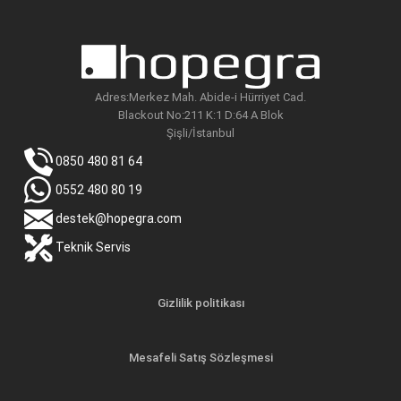
Adres:Merkez Mah. Abide-i Hürriyet Cad.
Blackout No:211 K:1 D:64 A Blok
Şişli/İstanbul
0850 480 81 64
0552 480 80 19
destek@hopegra.com
Teknik Servis
Gizlilik politikası
Mesafeli Satış Sözleşmesi