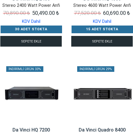
Stereo 2400 Watt Power Anfi
Stereo 4600 Watt Power Anfi
Orijinal
Şu
Orijinal
Ş
70,890.00
₺
50,490.00
₺
77,520.00
₺
60,690.00
₺
fiyat:
andaki
fiyat:
a
KDV Dahil
KDV Dahil
70,890.00 ₺.
fiyat:
77,520.00 ₺.
f
30 ADET STOKTA
15 ADET STOKTA
50,490.00 ₺.
6
SEPETE EKLE
SEPETE EKLE
İNDIRIMLI ÜRÜN 33%
İNDIRIMLI ÜRÜN 29%
Da Vinci HQ 7200
Da Vinci Quadro 8400